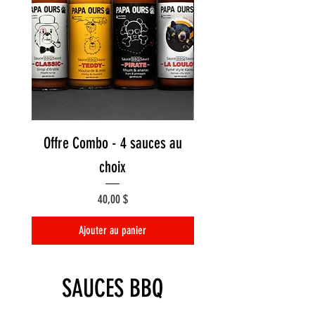
Offre Combo - 4 sauces au
Ail Noir Piquante X Ja
choix
Prix
40,00 $
Ajouter au panier
SAUCES BBQ