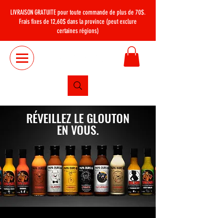
LIVRAISON GRATUITE
pour toute commande de plus de 70$.
Frais fixes de 12,60$ dans la province (peut exclure
certaines régions)
RÉVEILLEZ LE GLOUTON
EN VOUS.