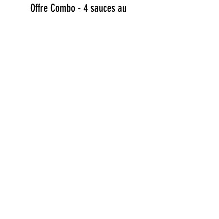
Offre Combo - 4 sauces au
choix
Prix
40,00 $
Ajouter au panier