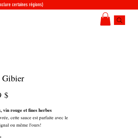
xclure certaines régions)
CONTACT
 Gibier
Prix
9 $
 vin rouge et fines herbes
rée, cette sauce est parfaite avec le
orignal ou même l'ours!
*