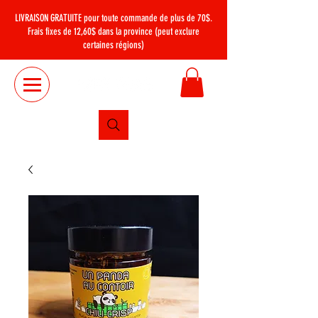
LIVRAISON GRATUITE
pour toute commande de plus de 70$.
Frais fixes de 12,60$ dans la province (peut exclure
certaines régions)