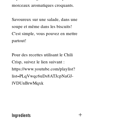
morceaux aromatiques croquants.
Savoureux sur une salade, dans une
soupe et même dans les biscuits!
C'est simple, vous pouvez en mettre
partout!
Pour des recettes utilisant le Chili
Crisp, suivez le lien suivant :
https://www.youtube.com/playlist?
list=PLqVwqc6uDs8ATJcpNaGJ-
lVDUnBrwMqxk
Ingredients
Huile de canola, Piments, Échalote,